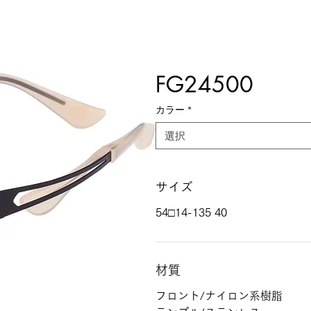
FG24500
カラー
*
選択
サイズ
54□14-135 40
材質
フロント/ナイロン系樹脂