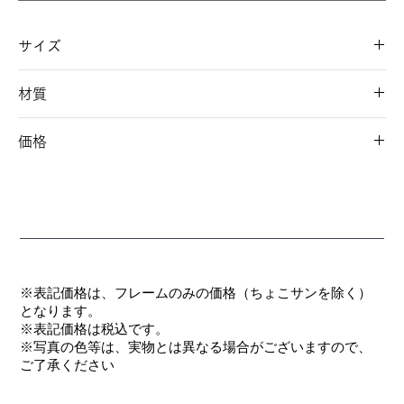
サイズ
57□15-140 42
材質
フロント/ナイロン系樹脂
価格
テンプル/ステンレス
モダン/ナイロン系エラストマー
￥14,850(税込)
※表記価格は、フレームのみの価格（ちょこサンを除く）
となります。
​※表記価格は税込です。
※写真の色等は、実物とは異なる場合がございますので、
ご了承ください