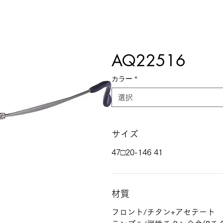
AQ22516
カラー
*
選択
サイズ
47□20-146 41
材質
フロント/チタン+アセテート