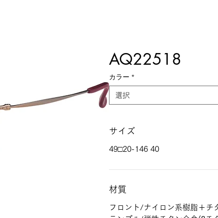
AQ22518
カラー
*
選択
サイズ
49□20-146 40
材質
フロント/ナイロン系樹脂＋チタ