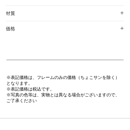
49□20-145 41
材質
フロント/アセテート(クリングス/チタン)
価格
テンプル/アセテート+弾性チタン合金(βチタン)
パッド/ニュクレル
オープン価格
※表記価格は、フレームのみの価格（ちょこサンを除く）
となります。
​※表記価格は税込です。
※写真の色等は、実物とは異なる場合がございますので、
ご了承ください