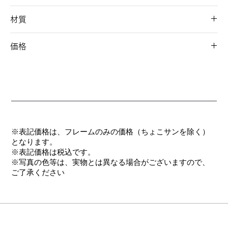
52□16-135 34
材質
フロント/チタン
価格
テンプル/弾性チタン合金(Zチタン)
パッド/ニュクレル
オープン価格
モダン/CP
※表記価格は、フレームのみの価格（ちょこサンを除く）
となります。
​※表記価格は税込です。
※写真の色等は、実物とは異なる場合がございますので、
ご了承ください