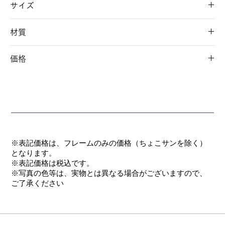
サイズ
51□17-146 36
材質
フロント/チタン
価格
テンプル/弾性チタン合金(βチタン)
モダン/ナイロン系エラストマー
￥19,800(税込)
※表記価格は、フレームのみの価格（ちょこサンを除く）
となります。
​※表記価格は税込です。
※写真の色等は、実物とは異なる場合がございますので、
ご了承ください