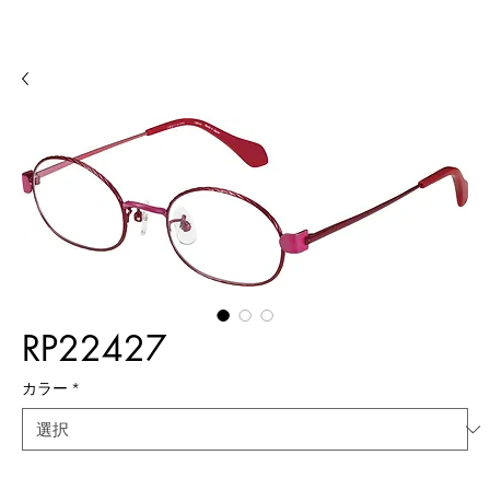
RP22427
カラー
*