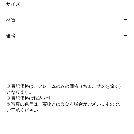
サイズ
48□20-140 35
材質
フロント/チタン
価格
テンプル/弾性チタン合金(βチタン)
パッド/ニュクレル
￥35,200(税込)
モダン/アセテート
※表記価格は、フレームのみの価格（ちょこサンを除く）
となります。
​※表記価格は税込です。
※写真の色等は、実物とは異なる場合がございますので、
ご了承ください