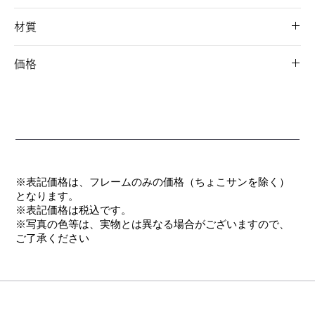
54□17-145 34
材質
フロント/チタン
価格
テンプル/弾性チタン合金(βチタン)
パッド/ニュクレル
オープン価格
モダン/CP
※表記価格は、フレームのみの価格（ちょこサンを除く）
となります。
​※表記価格は税込です。
※写真の色等は、実物とは異なる場合がございますので、
ご了承ください