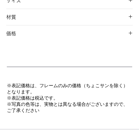
サイズ
53□16-147 36
材質
フロント/ナイロン系樹脂(クリングス/チタン)
価格
テンプル/弾性チタン合金(βチタン)
パッド/ニュクレル
オープン価格
モダン/CP
※表記価格は、フレームのみの価格（ちょこサンを除く）
となります。
​※表記価格は税込です。
※写真の色等は、実物とは異なる場合がございますので、
ご了承ください