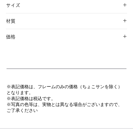
サイズ
52□17-135 36
材質
フロント/チタン
価格
テンプル/チタン
パッド/ニュクレル
オープン価格
モダン/CP
※表記価格は、フレームのみの価格（ちょこサンを除く）
となります。
​※表記価格は税込です。
※写真の色等は、実物とは異なる場合がございますので、
ご了承ください