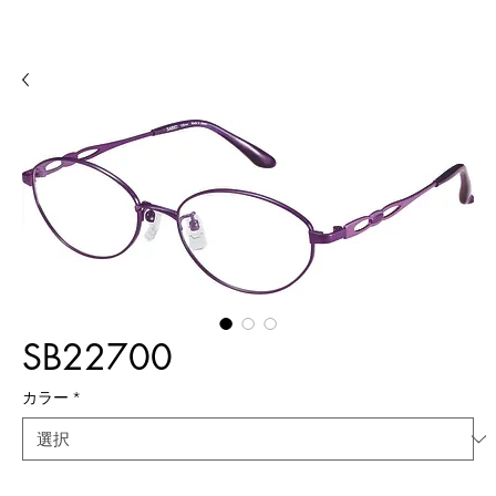
SB22700
カラー
*