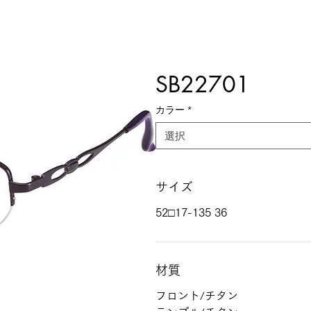
SB22701
カラー
*
選択
サイズ
52□17-135 36
材質
フロント/チタン